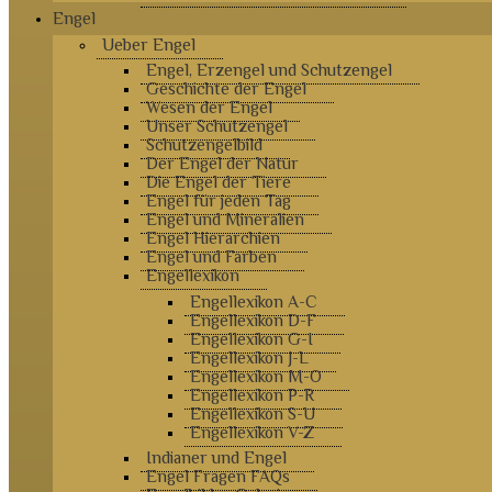
Engel
Ueber Engel
Engel, Erzengel und Schutzengel
Geschichte der Engel
Wesen der Engel
Unser Schutzengel
Schutzengelbild
Der Engel der Natur
Die Engel der Tiere
Engel für jeden Tag
Engel und Mineralien
Engel Hierarchien
Engel und Farben
Engellexikon
Engellexikon A-C
Engellexikon D-F
Engellexikon G-I
Engellexikon J-L
Engellexikon M-O
Engellexikon P-R
Engellexikon S-U
Engellexikon V-Z
Indianer und Engel
Engel Fragen FAQs