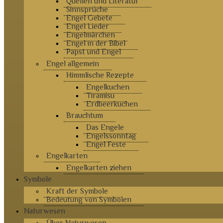
Quellen und Literatur
Sinnsprüche
Engel Gebete
Engel Lieder
Engelmärchen
Engel in der Bibel
Papst und Engel
Engel allgemein
Himmlische Rezepte
Engelkuchen
Tiramisu
Erdbeerkuchen
Brauchtum
Das Engele
Engelssonntag
Engel Feste
Engelkarten
Engelkarten ziehen
Symbole
Kraft der Symbole
Bedeutung von Symbolen
Naturwesen
Über Naturwesen